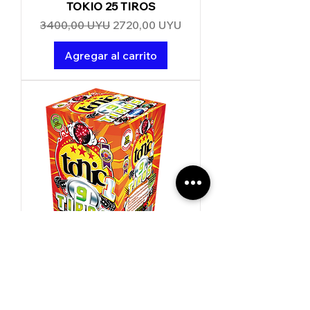
TOKIO 25 TIROS
Precio
Precio de oferta
3400,00 UYU
2720,00 UYU
Agregar al carrito
TONIC 1-2
Precio
Precio de oferta
400,00 UYU
320,00 UYU