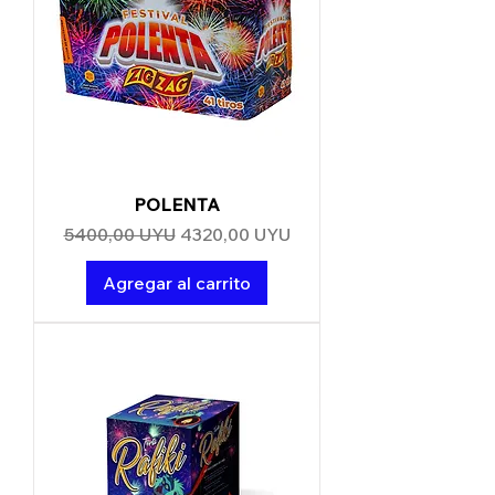
POLENTA
Precio
Precio de oferta
5400,00 UYU
4320,00 UYU
Agregar al carrito