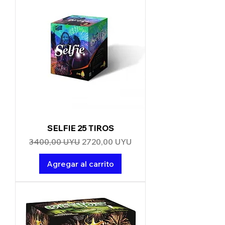
SELFIE 25 TIROS
Precio
Precio de oferta
3400,00 UYU
2720,00 UYU
Agregar al carrito