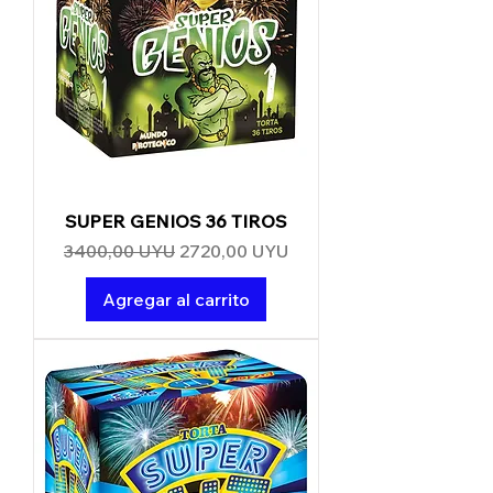
SUPER GENIOS 36 TIROS
Precio
Precio de oferta
3400,00 UYU
2720,00 UYU
Agregar al carrito