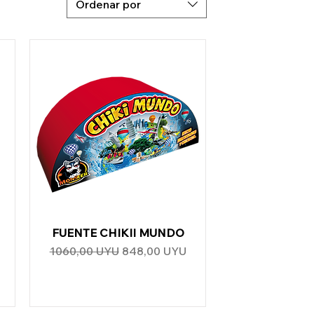
Ordenar por
FUENTE CHIKII MUNDO
Vista rápida
rta
Precio
Precio de oferta
1060,00 UYU
848,00 UYU