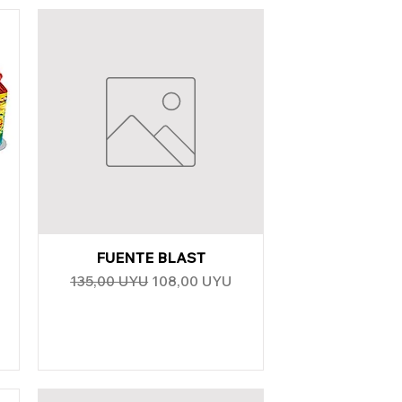
FUENTE BLAST
Vista rápida
erta
Precio
Precio de oferta
135,00 UYU
108,00 UYU