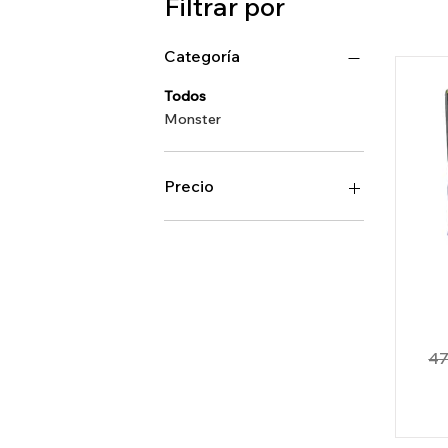
Filtrar por
Categoría
Todos
Monster
Precio
52 UYU
1840 UYU
Pr
47