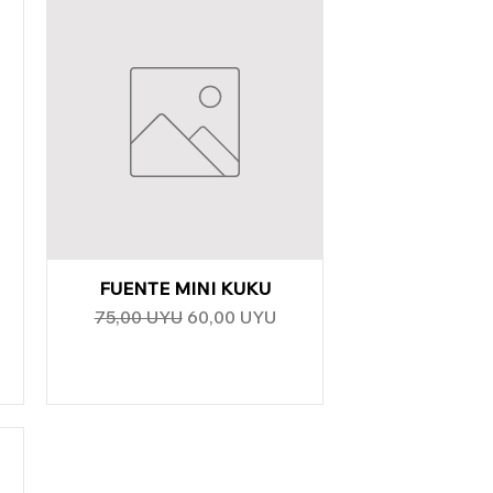
FUENTE MINI KUKU
Vista rápida
erta
Precio
Precio de oferta
75,00 UYU
60,00 UYU