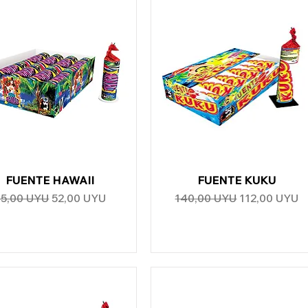
FUENTE HAWAII
Vista rápida
FUENTE KUKU
Vista rápida
recio
Precio de oferta
Precio
Precio de of
65,00 UYU
52,00 UYU
140,00 UYU
112,00 UYU