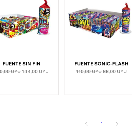
FUENTE SIN FIN
Vista rápida
FUENTE SONIC-FLASH
Vista rápida
ecio
Precio de oferta
Precio
Precio de of
0,00 UYU
144,00 UYU
110,00 UYU
88,00 UYU
1