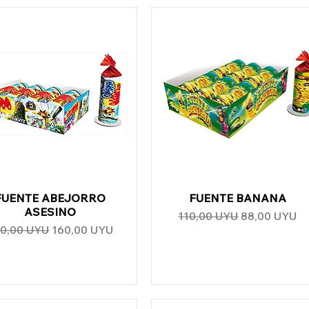
FUENTE ABEJORRO
Vista rápida
FUENTE BANANA
Vista rápida
ASESINO
Precio
Precio de of
110,00 UYU
88,00 UYU
ecio
Precio de oferta
0,00 UYU
160,00 UYU