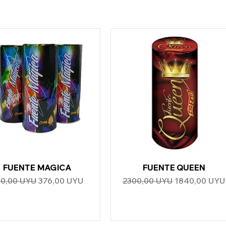
FUENTE MAGICA
Vista rápida
FUENTE QUEEN
Vista rápida
ecio
Precio de oferta
Precio
Precio de ofe
0,00 UYU
376,00 UYU
2300,00 UYU
1840,00 UYU