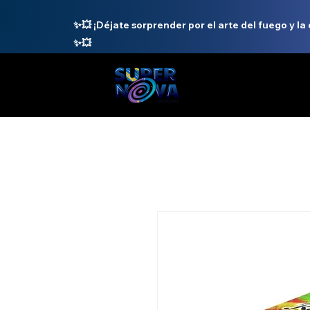
✨💥 ¡Déjate sorprender por el arte del fuego y la
✨💥
INICIO
N