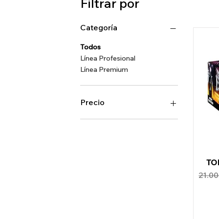
Filtrar por
Categoría
Todos
Línea Profesional
Línea Premium
Precio
12.000 UYU
19.200 UYU
TO
Preci
21.0