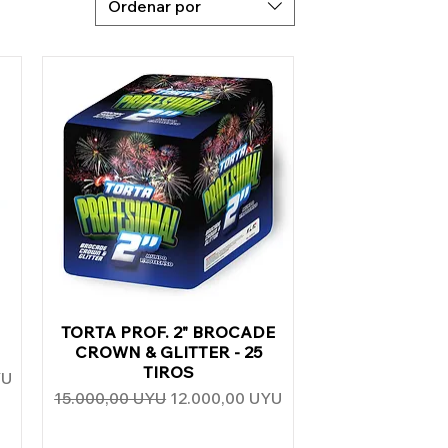
Ordenar por
TORTA PROF. 2" BROCADE
Vista rápida
CROWN & GLITTER - 25
TIROS
erta
YU
Precio
Precio de oferta
15.000,00 UYU
12.000,00 UYU