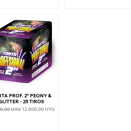
TA PROF. 2" PEONY &
Vista rápida
GLITTER - 25 TIROS
o
Precio de oferta
00,00 UYU
12.000,00 UYU