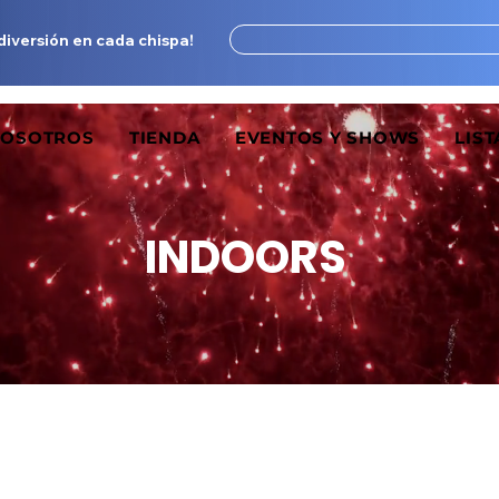
 diversión en cada chispa!
OSOTROS
TIENDA
EVENTOS Y SHOWS
LIST
INDOORS