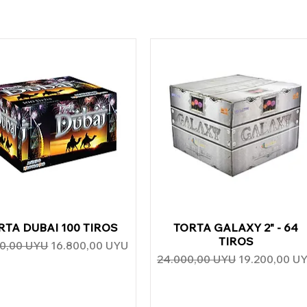
RTA DUBAI 100 TIROS
Vista rápida
TORTA GALAXY 2" - 64
Vista rápida
TIROS
o
Precio de oferta
00,00 UYU
16.800,00 UYU
Precio
Precio de of
24.000,00 UYU
19.200,00 U