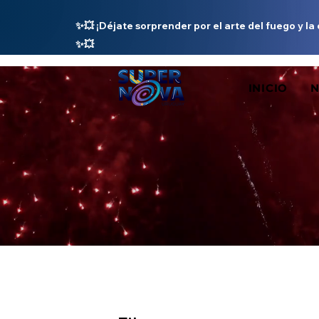
✨💥 ¡Déjate sorprender por el arte del fuego y la
✨💥
INICIO
N