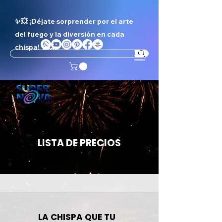
✨💥 ¡Déjate sorprender por el arte
del fuego y la diversión en cada
chispa! ✨💥
LISTA DE PRECIOS
LA CHISPA QUE TU