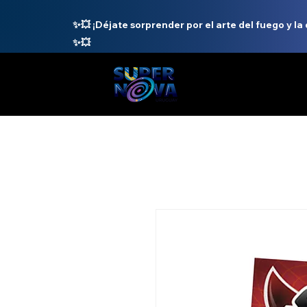
✨💥 ¡Déjate sorprender por el arte del fuego y la
✨💥
INICIO
N