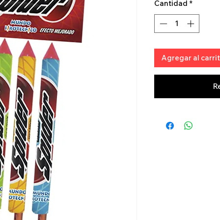
Cantidad
*
Agregar al carri
R