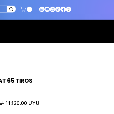
A DE PRECIOS
CONTACTO
MÁS
T 65 TIROS
Precio
Precio
U 
11.120,00 UYU
de