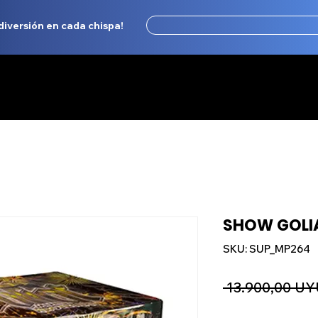
 diversión en cada chispa!
OSOTROS
TIENDA
EVENTOS Y SHOWS
LIST
SHOW GOLIA
SKU: SUP_MP264
 13.900,00 UY