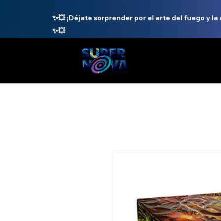
✨💥 ¡Déjate sorprender por el arte del fuego y la
✨💥
INICIO
N