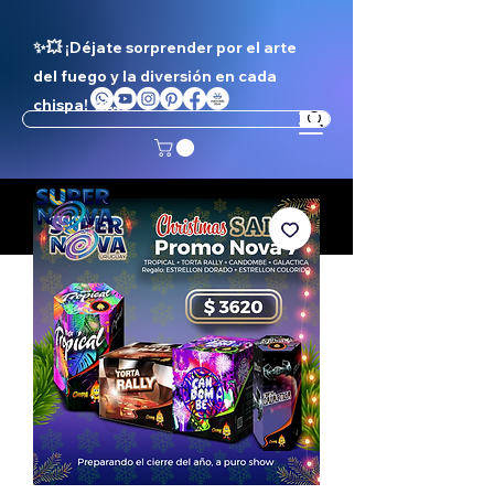
✨💥 ¡Déjate sorprender por el arte
del fuego y la diversión en cada
chispa! ✨💥