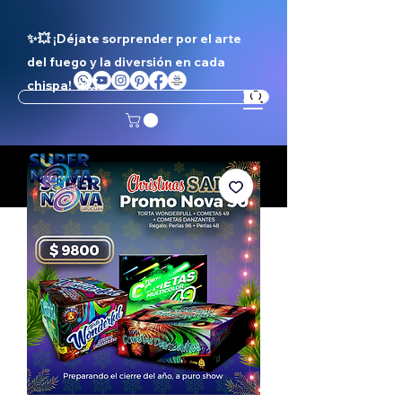
✨💥 ¡Déjate sorprender por el arte
del fuego y la diversión en cada
chispa! ✨💥