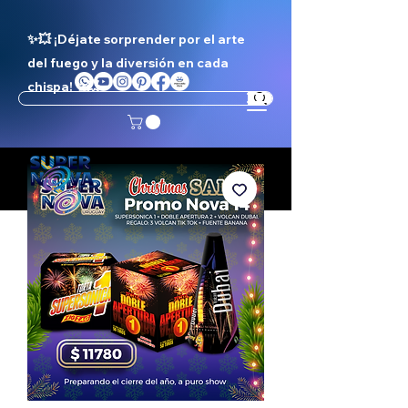
✨💥 ¡Déjate sorprender por el arte
del fuego y la diversión en cada
chispa! ✨💥