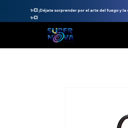
✨💥 ¡Déjate sorprender por el arte del fuego y la
✨💥
INICIO
N