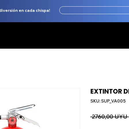
 diversión en cada chispa!
OSOTROS
TIENDA
EVENTOS Y SHOWS
LIST
EXTINTOR D
SKU: SUP_VA005
 2760,00 UYU 