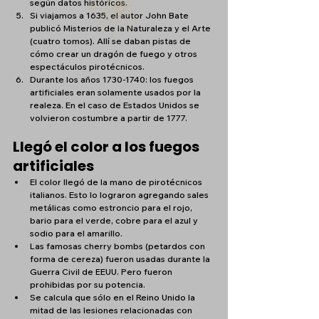
según datos históricos.
Si viajamos a 1635, el autor John Bate 
publicó Misterios de la Naturaleza y el Arte 
(cuatro tomos). Allí se daban pistas de 
cómo crear un dragón de fuego y otros 
espectáculos pirotécnicos.
Durante los años 1730-1740: los fuegos 
artificiales eran solamente usados por la 
realeza. En el caso de Estados Unidos se 
volvieron costumbre a partir de 1777.
Llegó el color a los fuegos 
artificiales
El color llegó de la mano de pirotécnicos 
italianos. Esto lo lograron agregando sales 
metálicas como estroncio para el rojo, 
bario para el verde, cobre para el azul y 
sodio para el amarillo.
Las famosas cherry bombs (petardos con 
forma de cereza) fueron usadas durante la 
Guerra Civil de EEUU. Pero fueron 
prohibidas por su potencia.
Se calcula que sólo en el Reino Unido la 
mitad de las lesiones relacionadas con 