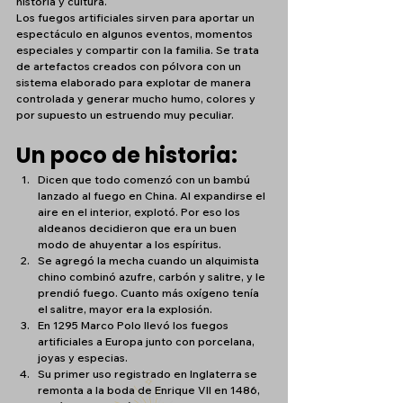
historia y cultura. 
Los fuegos artificiales sirven para aportar un 
espectáculo en algunos eventos, momentos 
especiales y compartir con la familia. Se trata 
de artefactos creados con pólvora con un 
sistema elaborado para explotar de manera 
controlada y generar mucho humo, colores y 
por supuesto un estruendo muy peculiar. 
Un poco de historia:
Dicen que todo comenzó con un bambú 
lanzado al fuego en China. Al expandirse el 
aire en el interior, explotó. Por eso los 
aldeanos decidieron que era un buen 
modo de ahuyentar a los espíritus.
Se agregó la mecha cuando un alquimista 
chino combinó azufre, carbón y salitre, y le 
prendió fuego. Cuanto más oxígeno tenía 
el salitre, mayor era la explosión.
En 1295 Marco Polo llevó los fuegos 
artificiales a Europa junto con porcelana, 
joyas y especias.
Su primer uso registrado en Inglaterra se 
remonta a la boda de Enrique VII en 1486, 