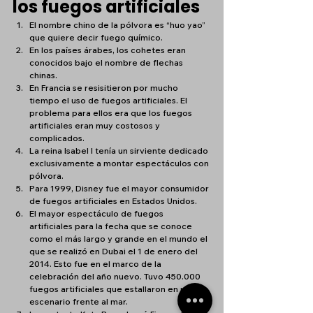
los fuegos artificiales
El nombre chino de la pólvora es “huo yao” 
que quiere decir fuego químico.
En los países árabes, los cohetes eran 
conocidos bajo el nombre de flechas 
chinas.
En Francia se resisitieron por mucho 
tiempo el uso de fuegos artificiales. El 
problema para ellos era que los fuegos 
artificiales eran muy costosos y 
complicados.
La reina Isabel I tenía un sirviente dedicado 
exclusivamente a montar espectáculos con 
pólvora.
Para 1999, Disney fue el mayor consumidor 
de fuegos artificiales en Estados Unidos.
El mayor espectáculo de fuegos 
artificiales para la fecha que se conoce 
como el más largo y grande en el mundo el 
que se realizó en Dubai el 1 de enero del 
2014. Esto fue en el marco de la 
celebración del año nuevo. Tuvo 450.000 
fuegos artificiales que estallaron en un 
escenario frente al mar. 