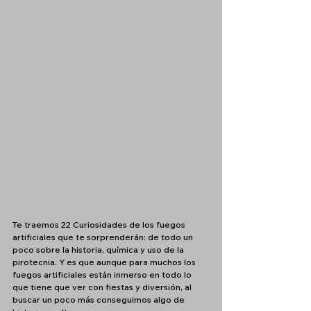
Te traemos 22 Curiosidades de los fuegos 
artificiales que te sorprenderán: de todo un 
poco sobre la historia, química y uso de la 
pirotecnia. Y es que aunque para muchos los 
fuegos artificiales están inmerso en todo lo 
que tiene que ver con fiestas y diversión, al 
buscar un poco más conseguimos algo de 